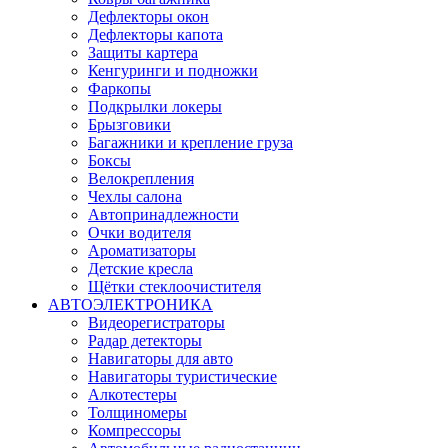
Дефлекторы окон
Дефлекторы капота
Защиты картера
Кенгуринги и подножки
Фаркопы
Подкрылки локеры
Брызговики
Багажники и крепление груза
Боксы
Велокрепления
Чехлы салона
Автопринадлежности
Очки водителя
Ароматизаторы
Детские кресла
Щётки стеклоочистителя
АВТОЭЛЕКТРОНИКА
Видеорегистраторы
Радар детекторы
Навигаторы для авто
Навигаторы туристические
Алкотестеры
Толщиномеры
Компрессоры