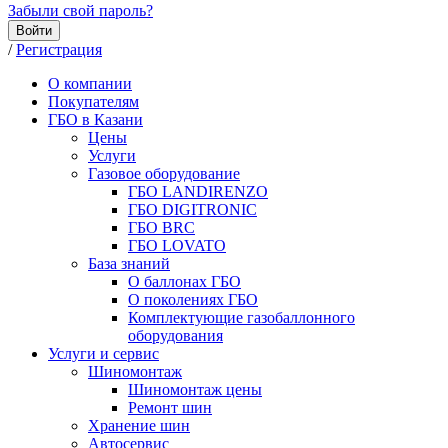
Забыли свой пароль?
Войти
/
Регистрация
О компании
Покупателям
ГБО в Казани
Цены
Услуги
Газовое оборудование
ГБО LANDIRENZO
ГБО DIGITRONIC
ГБО BRC
ГБО LOVATO
База знаний
О баллонах ГБО
О поколениях ГБО
Комплектующие газобаллонного
оборудования
Услуги и сервис
Шиномонтаж
Шиномонтаж цены
Ремонт шин
Хранение шин
Автосервис