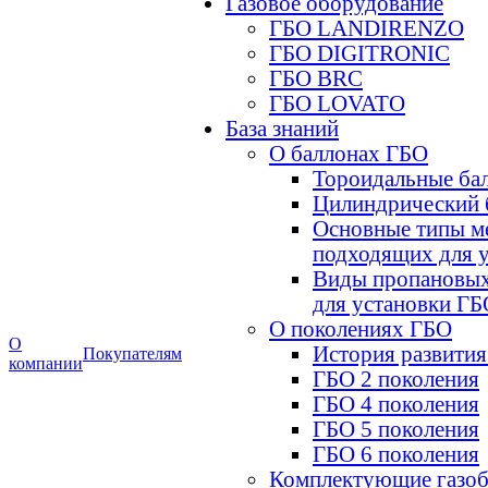
Газовое оборудование
ГБО LANDIRENZO
ГБО DIGITRONIC
ГБО BRC
ГБО LOVATO
База знаний
О баллонах ГБО
Тороидальные ба
Цилиндрический 
Основные типы м
подходящих для 
Виды пропановых
для установки ГБ
О поколениях ГБО
О
История развития
Покупателям
компании
ГБО 2 поколения
ГБО 4 поколения
ГБО 5 поколения
ГБО 6 поколения
Комплектующие газоб