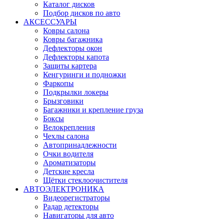
Каталог дисков
Подбор дисков по авто
АКСЕССУАРЫ
Ковры салона
Ковры багажника
Дефлекторы окон
Дефлекторы капота
Защиты картера
Кенгуринги и подножки
Фаркопы
Подкрылки локеры
Брызговики
Багажники и крепление груза
Боксы
Велокрепления
Чехлы салона
Автопринадлежности
Очки водителя
Ароматизаторы
Детские кресла
Щётки стеклоочистителя
АВТОЭЛЕКТРОНИКА
Видеорегистраторы
Радар детекторы
Навигаторы для авто