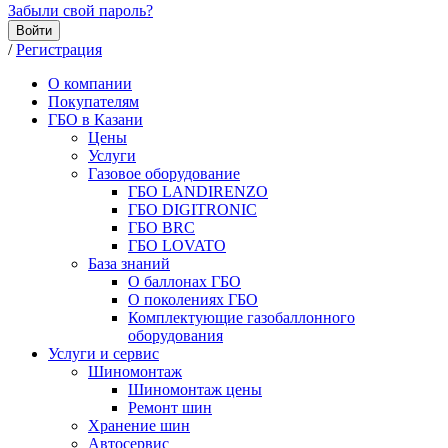
Забыли свой пароль?
Войти
/
Регистрация
О компании
Покупателям
ГБО в Казани
Цены
Услуги
Газовое оборудование
ГБО LANDIRENZO
ГБО DIGITRONIC
ГБО BRC
ГБО LOVATO
База знаний
О баллонах ГБО
О поколениях ГБО
Комплектующие газобаллонного
оборудования
Услуги и сервис
Шиномонтаж
Шиномонтаж цены
Ремонт шин
Хранение шин
Автосервис