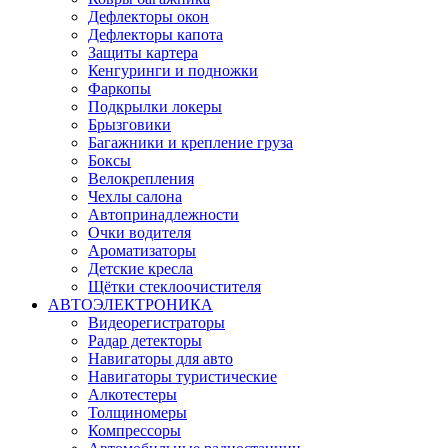
Дефлекторы окон
Дефлекторы капота
Защиты картера
Кенгуринги и подножки
Фаркопы
Подкрылки локеры
Брызговики
Багажники и крепление груза
Боксы
Велокрепления
Чехлы салона
Автопринадлежности
Очки водителя
Ароматизаторы
Детские кресла
Щётки стеклоочистителя
АВТОЭЛЕКТРОНИКА
Видеорегистраторы
Радар детекторы
Навигаторы для авто
Навигаторы туристические
Алкотестеры
Толщиномеры
Компрессоры