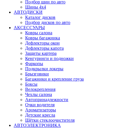
Подбор шин по авто
Шины 4x4
АВТОДИСКИ
Каталог дисков
Подбор дисков по авто
АКСЕССУАРЫ
Ковры салона
Ковры багажника
Дефлекторы окон
Дефлекторы капота
Защиты картера
Кенгуринги и подножки
Фаркопы
Подкрылки локеры
Брызговики
Багажники и крепление груза
Боксы
Велокрепления
Чехлы салона
Автопринадлежности
Очки водителя
Ароматизаторы
Детские кресла
Щётки стеклоочистителя
АВТОЭЛЕКТРОНИКА