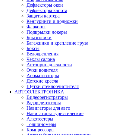
Дефлекторы окон
Дефлекторы капота
Защиты картера
Кенгуринги и подножки
Фаркопы
Подкрылки локеры
Брызговики
Багажники и крепление груза
Боксы
Велокрепления
Чехлы салона
Автопринадлежности
Очки водителя
Ароматизаторы
Детские кресла
Щётки стеклоочистителя
АВТОЭЛЕКТРОНИКА
Видеорегистраторы
Радар детекторы
Навигаторы для авто
Навигаторы туристические
Алкотестеры
Толщиномеры
Компрессоры