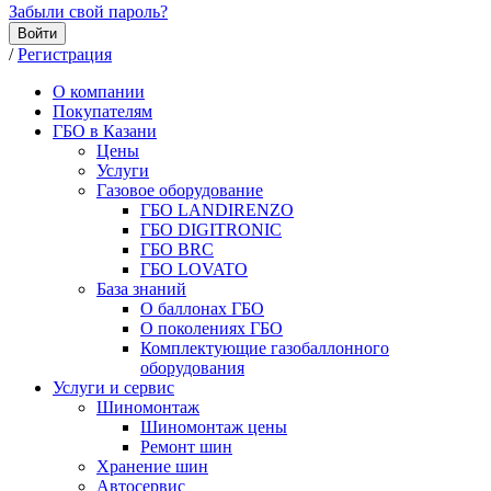
Забыли свой пароль?
Войти
/
Регистрация
О компании
Покупателям
ГБО в Казани
Цены
Услуги
Газовое оборудование
ГБО LANDIRENZO
ГБО DIGITRONIC
ГБО BRC
ГБО LOVATO
База знаний
О баллонах ГБО
О поколениях ГБО
Комплектующие газобаллонного
оборудования
Услуги и сервис
Шиномонтаж
Шиномонтаж цены
Ремонт шин
Хранение шин
Автосервис