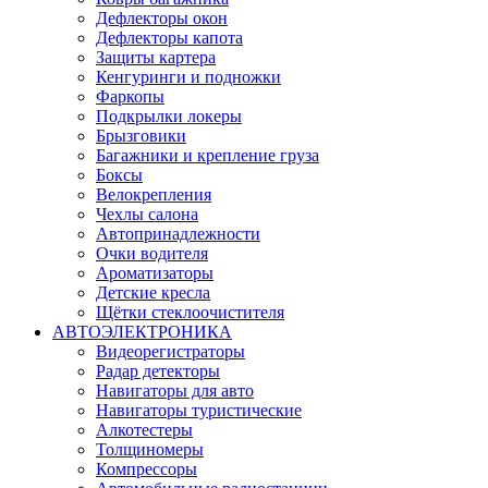
Дефлекторы окон
Дефлекторы капота
Защиты картера
Кенгуринги и подножки
Фаркопы
Подкрылки локеры
Брызговики
Багажники и крепление груза
Боксы
Велокрепления
Чехлы салона
Автопринадлежности
Очки водителя
Ароматизаторы
Детские кресла
Щётки стеклоочистителя
АВТОЭЛЕКТРОНИКА
Видеорегистраторы
Радар детекторы
Навигаторы для авто
Навигаторы туристические
Алкотестеры
Толщиномеры
Компрессоры