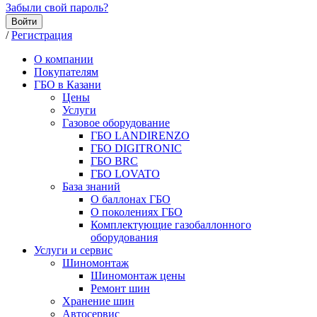
Забыли свой пароль?
Войти
/
Регистрация
О компании
Покупателям
ГБО в Казани
Цены
Услуги
Газовое оборудование
ГБО LANDIRENZO
ГБО DIGITRONIC
ГБО BRC
ГБО LOVATO
База знаний
О баллонах ГБО
О поколениях ГБО
Комплектующие газобаллонного
оборудования
Услуги и сервис
Шиномонтаж
Шиномонтаж цены
Ремонт шин
Хранение шин
Автосервис