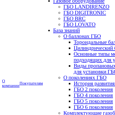
Газовое оборудование
ГБО LANDIRENZO
ГБО DIGITRONIC
ГБО BRC
ГБО LOVATO
База знаний
О баллонах ГБО
Тороидальные ба
Цилиндрический 
Основные типы м
подходящих для 
Виды пропановых
для установки ГБ
О поколениях ГБО
О
История развития
Покупателям
компании
ГБО 2 поколения
ГБО 4 поколения
ГБО 5 поколения
ГБО 6 поколения
Комплектующие газоб