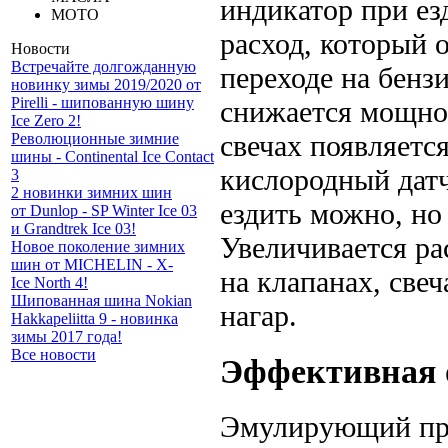
индикатор при ез
МОТО
расход, который 
Новости
Встречайте долгожданную
переходе на бенз
новинку зимы 2019/2020 от
Pirelli - шипованную шину
снижается мощнос
Ice Zero 2!
свечах появляетс
Революционные зимние
шины - Continental Ice Contact
кислородный датч
3
2 новинки зимних шин
ездить можно, но
от Dunlop - SP Winter Ice 03
и Grandtrek Ice 03!
Увеличивается ра
Новое поколение зимних
шин от MICHELIN - X-
на клапанах, свеч
Ice North 4!
Шипованная шина Nokian
нагар.
Hakkapeliitta 9 - новинка
зимы 2017 года!
Все новости
Эффективная 
Эмулирующий при